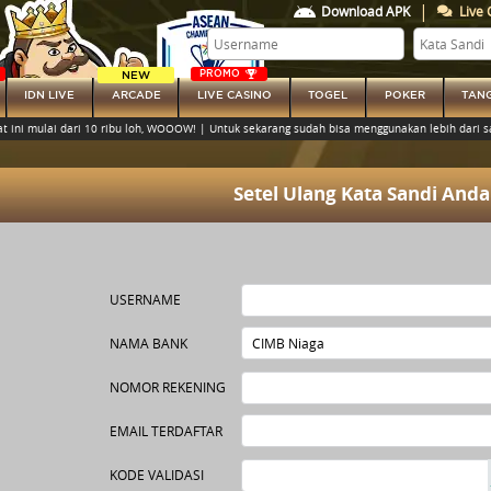
|
Download APK
Live 
PROMO
NEW
IDN LIVE
ARCADE
LIVE CASINO
TOGEL
POKER
TAN
ni mulai dari 10 ribu loh, WOOOW! | Untuk sekarang sudah bisa menggunakan lebih dari sa
Setel Ulang Kata Sandi Anda
USERNAME
NAMA BANK
NOMOR REKENING
EMAIL TERDAFTAR
KODE VALIDASI