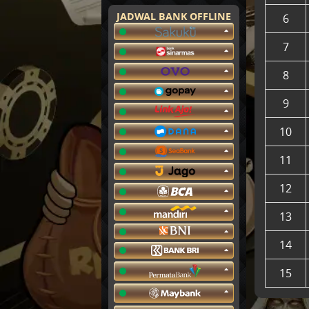
JADWAL BANK OFFLINE
6
7
8
9
10
11
12
13
14
15