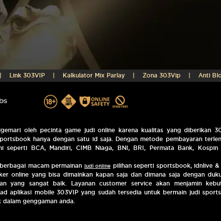
|
Link 303VIP
|
Kalkulator Mix Parlay
|
Zona 303Vip
|
Anti Blo
gemari oleh pecinta game judi online karena kualitas yang diberikan 3
 sportsbook hanya dengan satu id saja. Dengan metode pembayaran terle
i seperti BCA, Mandiri, CIMB Niaga, BNI, BRI, Permata Bank, Kospin 
 berbagai macam permainan
pilihan seperti sportsbook, idnlive & 
judi online
poker online yang bisa dimainkan kapan saja dan dimana saja dengan duk
inan yang sangat baik. Layanan customer service akan menjamin kebu
oad aplikasi mobile 303VIP yang sudah tersedia untuk bermain judi sport
ik dalam genggaman anda.