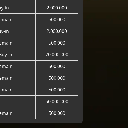
uy-in
2.000.000
Pemain
500.000
uy-in
2.000.000
Pemain
500.000
Buy-in
20.000.000
Pemain
500.000
Pemain
500.000
Pemain
500.000
50.000.000
Pemain
500.000