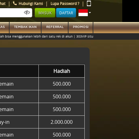
|
|
|
hat
Hubungi Kami
Lupa Password ?
DAFTAR
KAS
TEMBAK IKAN
REFERRAL
PROMOSI
ah bisa menggunakan lebih dari satu rek di akun | 303VIP situs Bola Online, Live Casino
Hadiah
Pemain
500.000
Pemain
500.000
Pemain
500.000
uy-in
2.000.000
Pemain
500.000