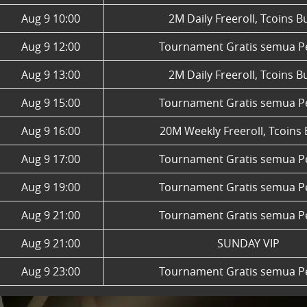
Aug 9 10:00
2M Daily Freeroll, Tcoins B
Aug 9 12:00
Tournament Gratis semua 
Aug 9 13:00
2M Daily Freeroll, Tcoins B
Aug 9 15:00
Tournament Gratis semua 
Aug 9 16:00
20M Weekly Freeroll, Tcoins 
Aug 9 17:00
Tournament Gratis semua 
Aug 9 19:00
Tournament Gratis semua 
Aug 9 21:00
Tournament Gratis semua 
Aug 9 21:00
SUNDAY VIP
Aug 9 23:00
Tournament Gratis semua 