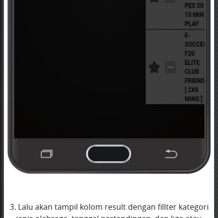
3. Lalu akan tampil kolom result dengan fillter kategori