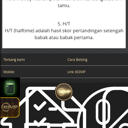
tamu.
5. H/T
H/T (halftime) adalah hasil skor pertandingan setengah
babak atau babak pertama.
Tentang kami
Cara Betting
Mobile
Link 303VIP
Kalkulator Mix Parlay
Zona 303Vip
Anti Blokir