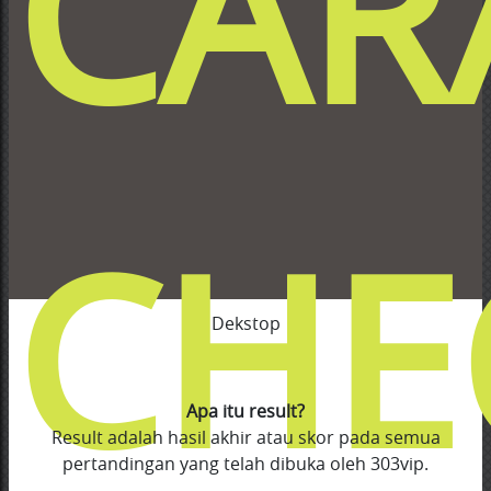
CAR
CHE
Dekstop
Apa itu result?
Result adalah hasil akhir atau skor pada semua
pertandingan yang telah dibuka oleh 303vip.