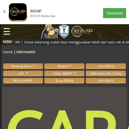
×
303VIP
Download
303VIP Mobile App
☰
NEW :
WOOOW! | Untuk sekarang sudah bisa menggunakan lebih dari satu rek di akun 
Home
Information
Tentang Kami
Mobile
Link 303Vip
Info
Video 303VIP
Kalkulator Mix Parlay
BUKU-MIMPI
Zona 303Vip
Anti Blokir
DESKTOP
MASUK