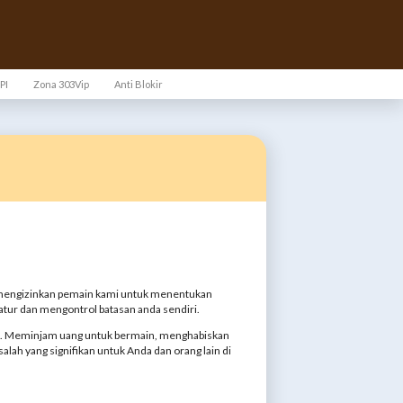
PI
Zona 303Vip
Anti Blokir
 mengizinkan pemain kami untuk menentukan
ur dan mengontrol batasan anda sendiri.
al. Meminjam uang untuk bermain, menghabiskan
lah yang signifikan untuk Anda dan orang lain di