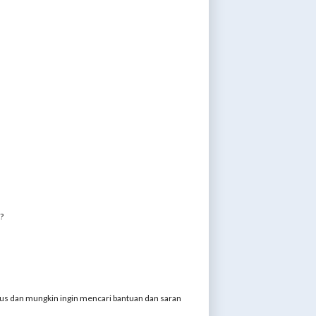
?
us dan mungkin ingin mencari bantuan dan saran